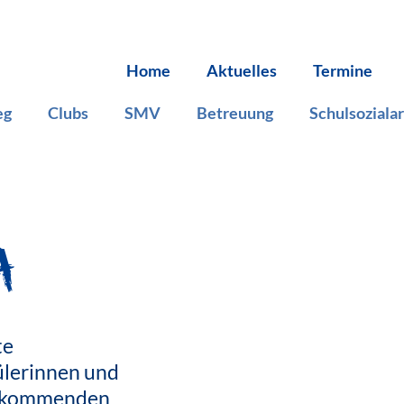
Navigation
Home
Aktuelles
Termine
überspringen
eg
Clubs
SMV
Betreuung
Schulsozialar
a
te
ülerinnen und
em kommenden