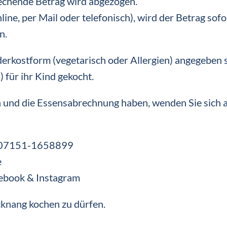
rechende Betrag wird abgezogen.
nline, per Mail oder telefonisch), wird der Betrag sof
n.
derkostform (vegetarisch oder Allergien) angegeben s
für ihr Kind gekocht.
n und die Essensabrechnung haben, wenden Sie sich a
: 07151-1658899
e
cebook & Instagram
cknang kochen zu dürfen.