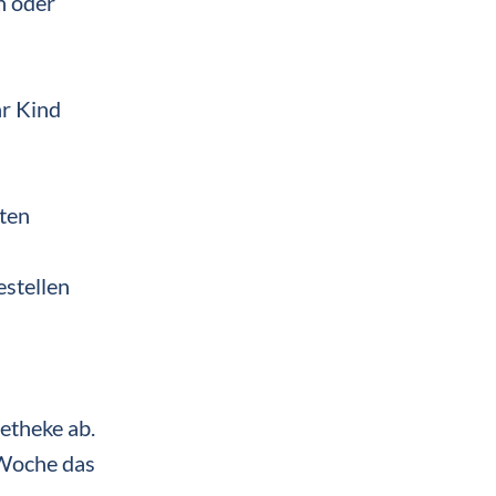
n oder
hr Kind
ten
estellen
etheke ab.
 Woche das