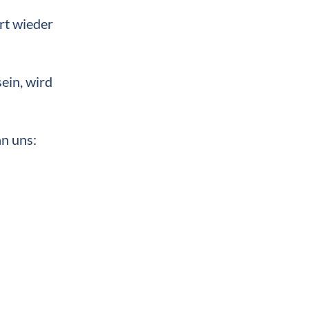
ort wieder
ein, wird
n uns: