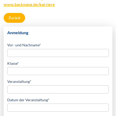
www.backnang.de/karriere
Zurück
Anmeldung
Pflichtfeld
Vor- und Nachname
*
Pflichtfeld
Klasse
*
Pflichtfeld
Veranstaltung
*
Pflichtfeld
Datum der Veranstaltung
*