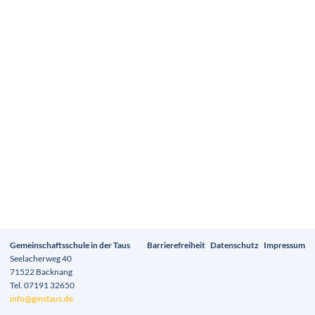
Navigation
Gemeinschaftsschule in der Taus
Barrierefreiheit
Datenschutz
Impressum
überspringen
Seelacherweg 40
71522 Backnang
Tel. 07191 32650
info@gmstaus.de